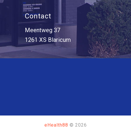
Contact
Meentweg 37
1261 XS Blaricum
eHealth88
©
2026