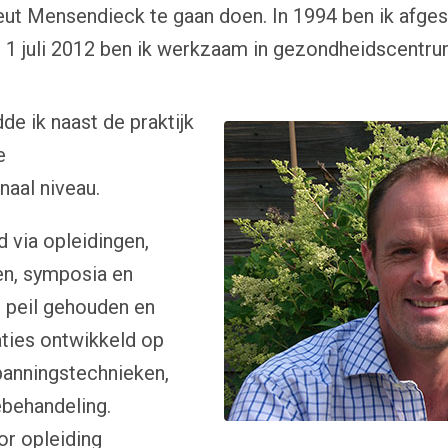
eut Mensendieck te gaan doen. In 1994 ben ik afge
s 1 juli 2012 ben ik werkzaam in gezondheidscentr
de ik naast de praktijk
e
aal niveau.
 via opleidingen,
en, symposia en
p peil gehouden en
aties ontwikkeld op
panningstechnieken,
behandeling.
or opleiding