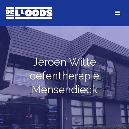
Jeroen Witte
oefentherapie
Mensendieck