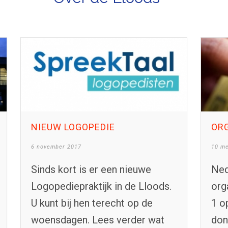
NIEUW LOGOPEDIE
OR
6 november 2017
10 me
Sinds kort is er een nieuwe
Ned
Logopediepraktijk in de Lloods.
org
U kunt bij hen terecht op de
1 o
woensdagen. Lees verder wat
don