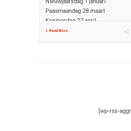
Nieuwjaarsdag 1 januari
Paasmaandag 28 maart
Koningsdag 27 april
Bevrijdingsdag 2015 5 mei [...]
Read More
[wp-rss-aggr