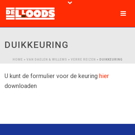
DUIKKEURING
HOME
»
VAN DAELEN & WILLEMS
»
VERRE REIZEN
»
DUIKKEURING
U kunt de formulier voor de keuring
hier
downloaden